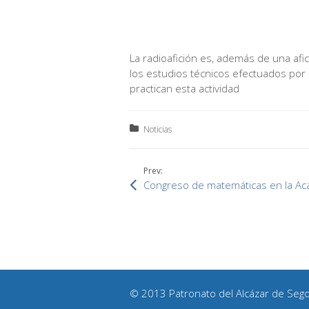
La radioafición es, además de una afic
los estudios técnicos efectuados por 
practican esta actividad
Posted in:
Noticias
Prev:
Congreso de matemáticas en la Acad
© 2013 Patronato del Alcázar de Sego