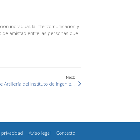
ión individual, la intercomunicación y
os de amistad entre las personas que
Next:
Homenaje al Real Colegio de Artillería del Instituto de Ingeniería España (IIE)
e privacidad
Aviso legal
Contacto