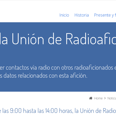
Inicio
Historia
Presente y 
la Unión de Radioafi
cer contactos vía radio con otros radioaficionados
os datos relacionados con esta afición.
Home
Notici
 las 9:00 hasta las 14:00 horas, la
Unión de Radio