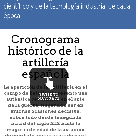
científico y de la tecnología industrial de cada
época
Cronograma
histórico de la
1118
Clonar
artillería
escrit
española
artill
en las
La aparición de la Artillería en el
milita
campo de batalla representó una
SWIPE TO
NAVIGATE
auténtica revolución en el arte
Salas y Clo
de la guerra, llegando a ser en
Siglo XII, a
muchas ocasiones decisiva,
sobre todo desde la segunda
mitad del siglo XIX hasta la
mayoría de edad de la aviación
de combate, muy avanzado ya el