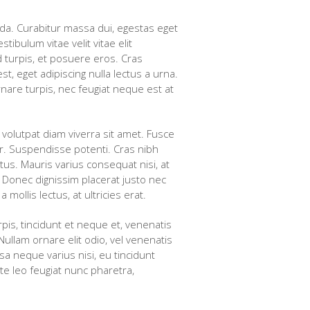
da. Curabitur massa dui, egestas eget
ibulum vitae velit vitae elit
 turpis, et posuere eros. Cras
t, eget adipiscing nulla lectus a urna.
ornare turpis, nec feugiat neque est at
 volutpat diam viverra sit amet. Fusce
r. Suspendisse potenti. Cras nibh
tus. Mauris varius consequat nisi, at
 Donec dignissim placerat justo nec
ollis lectus, at ultricies erat.
pis, tincidunt et neque et, venenatis
ullam ornare elit odio, vel venenatis
ssa neque varius nisi, eu tincidunt
ate leo feugiat nunc pharetra,