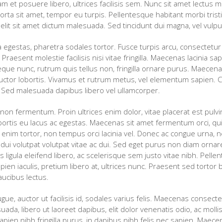
llam et posuere libero, ultrices facilisis sem. Nunc sit amet lectu
rta sit amet, tempor eu turpis. Pellentesque habitant morbi tri
elit sit amet dictum malesuada. Sed tincidunt dui magna, vel vulp
sa egestas, pharetra sodales tortor. Fusce turpis arcu, consectetu
raesent molestie facilisis nisi vitae fringilla. Maecenas lacinia sa
neque nunc, rutrum quis tellus non, fringilla ornare purus. Maecen
ctor lobortis. Vivamus et rutrum metus, vel elementum sapien. Cu
 Sed malesuada dapibus libero vel ullamcorper.
on fermentum. Proin ultrices enim dolor, vitae placerat est pulvi
obortis eu lacus ac egestas. Maecenas sit amet fermentum orci, qu
nim tortor, non tempus orci lacinia vel. Donec ac congue urna, nec
dui volutpat volutpat vitae ac dui. Sed eget purus non diam ornare
elis ligula eleifend libero, ac scelerisque sem justo vitae nibh. Pel
sapien iaculis, pretium libero at, ultrices nunc. Praesent sed tort
aucibus lectus.
gue, auctor ut facilisis id, sodales varius felis. Maecenas consec
da, libero ut laoreet dapibus, elit dolor venenatis odio, ac mollis
sapien nibh fringilla purus, in dapibus nibh felis nec sapien. Maece