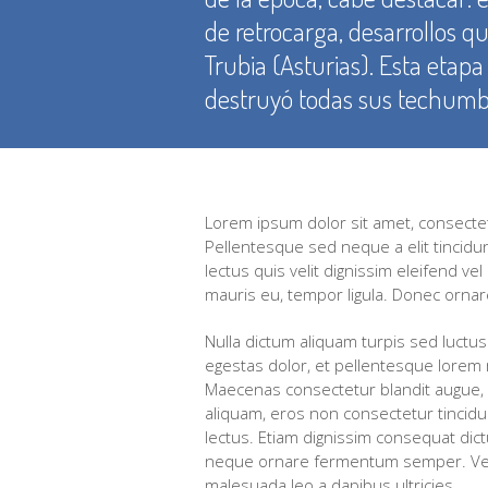
de retrocarga, desarrollos qu
Trubia (Asturias). Esta etapa
destruyó todas sus techumbr
You are here:
Lorem ipsum dolor sit amet, consectetur
Pellentesque sed neque a elit tinci
lectus quis velit dignissim eleifend v
mauris eu, tempor ligula. Donec ornare
Nulla dictum aliquam turpis sed luctus.
egestas dolor, et pellentesque lorem 
Maecenas consectetur blandit augue, sa
aliquam, eros non consectetur tincidunt
lectus. Etiam dignissim consequat dict
neque ornare fermentum semper. Vestib
malesuada leo a dapibus ultricies.