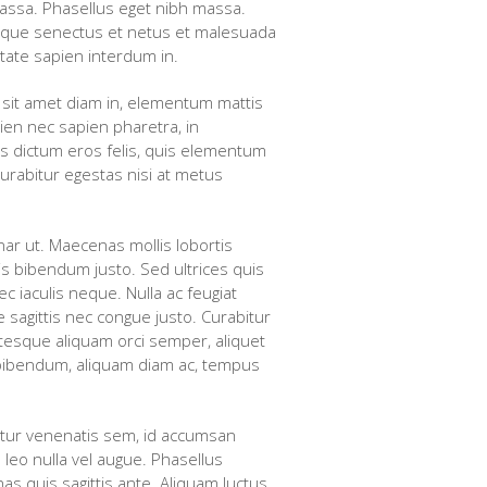
s massa. Phasellus eget nibh massa.
stique senectus et netus et malesuada
utate sapien interdum in.
r sit amet diam in, elementum mattis
pien nec sapien pharetra, in
as dictum eros felis, quis elementum
rabitur egestas nisi at metus
nar ut. Maecenas mollis lobortis
is bibendum justo. Sed ultrices quis
 iaculis neque. Nulla ac feugiat
 sagittis nec congue justo. Curabitur
lentesque aliquam orci semper, aliquet
or bibendum, aliquam diam ac, tempus
tetur venenatis sem, id accumsan
 leo nulla vel augue. Phasellus
nas quis sagittis ante. Aliquam luctus