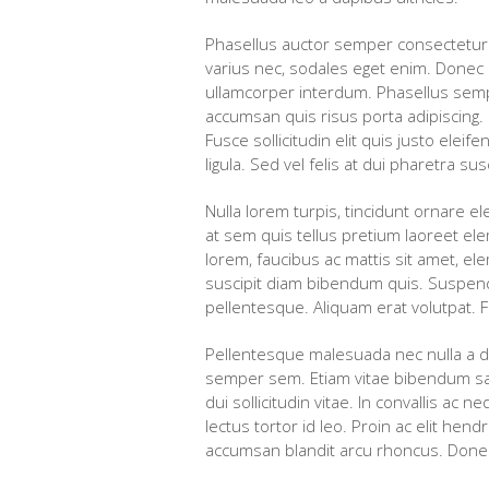
Phasellus auctor semper consectetur.
varius nec, sodales eget enim. Donec el
ullamcorper interdum. Phasellus sempe
accumsan quis risus porta adipiscing. M
Fusce sollicitudin elit quis justo elei
ligula. Sed vel felis at dui pharetra sus
Nulla lorem turpis, tincidunt ornare e
at sem quis tellus pretium laoreet e
lorem, faucibus ac mattis sit amet, el
suscipit diam bibendum quis. Suspendi
pellentesque. Aliquam erat volutpat. Fu
Pellentesque malesuada nec nulla a di
semper sem. Etiam vitae bibendum sapi
dui sollicitudin vitae. In convallis ac
lectus tortor id leo. Proin ac elit hen
accumsan blandit arcu rhoncus. Donec 