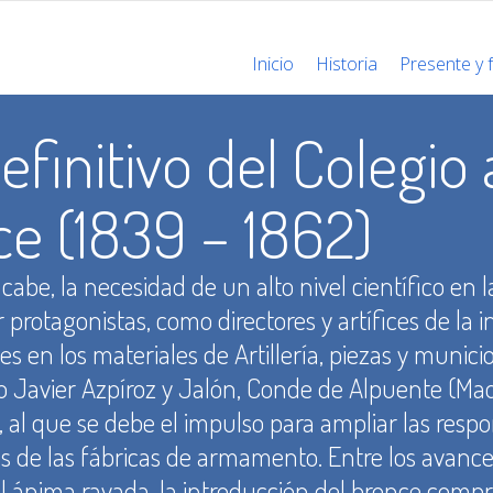
Inicio
Historia
Presente y 
efinitivo del Colegio a
ce (1839 – 1862)
 cabe, la necesidad de un alto nivel científico en l
er protagonistas, como directores y artífices de la 
s en los materiales de Artillería, piezas y munic
o Javier Azpíroz y Jalón, Conde de Alpuente (Mad
a, al que se debe el impulso para ampliar las respo
des de las fábricas de armamento. Entre los avances
el ánima rayada, la introducción del bronce compri