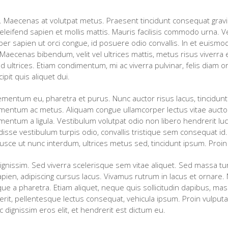
 Maecenas at volutpat metus. Praesent tincidunt consequat gravi
eifend sapien et mollis mattis. Mauris facilisis commodo urna. Vest
r sapien ut orci congue, id posuere odio convallis. In et euismod
aecenas bibendum, velit vel ultrices mattis, metus risus viverra es
fend ultrices. Etiam condimentum, mi ac viverra pulvinar, felis diam 
cipit quis aliquet dui.
lementum eu, pharetra et purus. Nunc auctor risus lacus, tincidunt
lementum ac metus. Aliquam congue ullamcorper lectus vitae aucto
ementum a ligula. Vestibulum volutpat odio non libero hendrerit luc
sse vestibulum turpis odio, convallis tristique sem consequat id.
sce ut nunc interdum, ultrices metus sed, tincidunt ipsum. Proin a m
gnissim. Sed viverra scelerisque sem vitae aliquet. Sed massa tur
en, adipiscing cursus lacus. Vivamus rutrum in lacus et ornare. N
 neque a pharetra. Etiam aliquet, neque quis sollicitudin dapibus, ma
drerit, pellentesque lectus consequat, vehicula ipsum. Proin vulput
dignissim eros elit, et hendrerit est dictum eu.