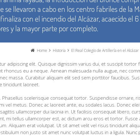
e se llevaron a cabo en los centro fabriles de la 
 finaliza con el incendio del Alcázar, acaecido el
es y la mayor parte por completo.
Home
Historia
El Real Colegio de Artillería en el Alcázar de Segovia
 adipiscing elit. Quisque dignissim varius dui, et suscipit tortor 
dunt rhoncus eu a neque. Aenean malesuada nulla augue, nec com
el nec massa. Curabitur aliquam elit sed sem porttitor faucibus. Su
 tincidunt laoreet.
 Phasellus scelerisque consequat tortor. Suspendisse ornare, risus 
mi vel metus. Donec ac laoreet ante, eu sodales lacus. Donec ele
gittis ullamcorper dui lacinia in. Ut facilisis consequat libero, c
, mi tellus ullamcorper est, ac dictum arcu eros et tortor. Fusce at
um. Aliquam erat volutpat. Ut sit amet velit vel risus tincidunt ali
ulum non justo sit amet nunc volutpat luctus in a ligula. Nunc p