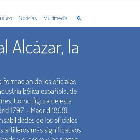
futuro
Noticias
Multimedia
l Alcázar, la
a formación de los oficiales
industria bélica española, de
iones. Como figura de esta
rid 1797 – Madrid 1868),
nsabilidades de los oficiales
 artilleros más significativos
mido y el acero y las piezas