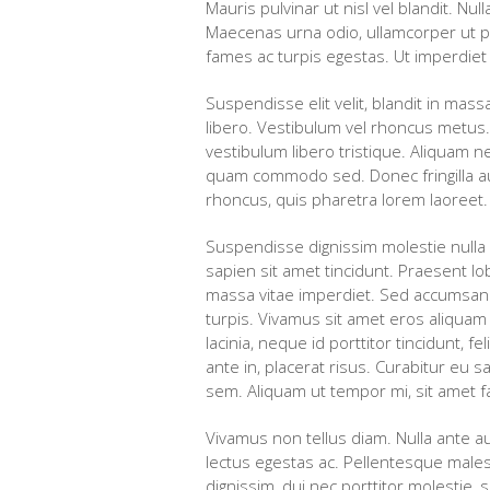
Mauris pulvinar ut nisl vel blandit. Nu
Maecenas urna odio, ullamcorper ut po
fames ac turpis egestas. Ut imperdiet 
Suspendisse elit velit, blandit in mas
libero. Vestibulum vel rhoncus metus. P
vestibulum libero tristique. Aliquam 
quam commodo sed. Donec fringilla au
rhoncus, quis pharetra lorem laoreet.
Suspendisse dignissim molestie nulla n
sapien sit amet tincidunt. Praesent l
massa vitae imperdiet. Sed accumsan e
turpis. Vivamus sit amet eros aliquam 
lacinia, neque id porttitor tincidunt, f
ante in, placerat risus. Curabitur eu 
sem. Aliquam ut tempor mi, sit amet f
Vivamus non tellus diam. Nulla ante au
lectus egestas ac. Pellentesque malesua
dignissim, dui nec porttitor molestie, 