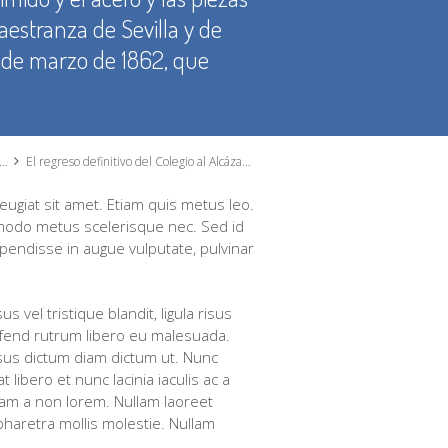
Maestranza de Sevilla y de
 6 de marzo de 1862, que
El regreso definitivo del Colegio al Alcázar, la Ciencia vence (1839 – 1862)
feugiat sit amet. Etiam quis metus leo.
modo metus scelerisque nec. Sed id
spendisse in augue vulputate, pulvinar
vel tristique blandit, ligula risus
ifend rutrum libero eu malesuada.
ursus dictum diam dictum ut. Nunc
 libero et nunc lacinia iaculis ac a
quam a non lorem. Nullam laoreet
haretra mollis molestie. Nullam