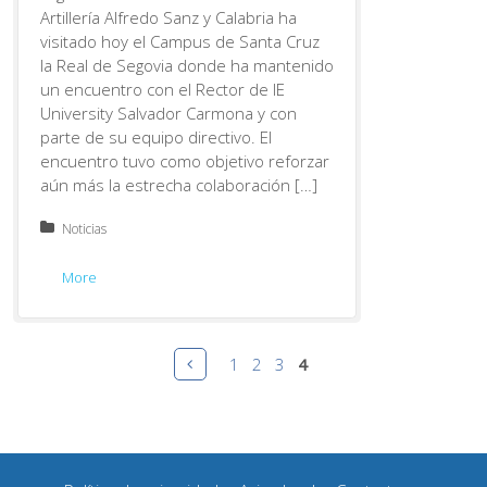
Artillería Alfredo Sanz y Calabria ha
visitado hoy el Campus de Santa Cruz
la Real de Segovia donde ha mantenido
un encuentro con el Rector de IE
University Salvador Carmona y con
parte de su equipo directivo. El
encuentro tuvo como objetivo reforzar
aún más la estrecha colaboración […]
Posted in:
Noticias
More
Pages
Prev
1
2
3
4